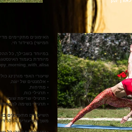
לאורך זמן
חמישי) בשידור חי.
במיוחד בשבילך, כל ההק
מיוחדת בעמוד האינסטגר
py_morning_with_alisa@
שיעורי האפי מורנינג כולל
• אלמנטים של יוגה,
• מְתִיחָות,
• תרגילי כוח,
• תרגילי שריפת שומן,
• תרגילי נשימה להפחתת 
השיעורים מתעדכנים באופ
משך השיעורים 30-50 דקות.
• זמן שאלות אחרי כל שיע