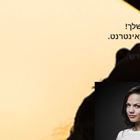
לך!
אינטרנט.
דש.