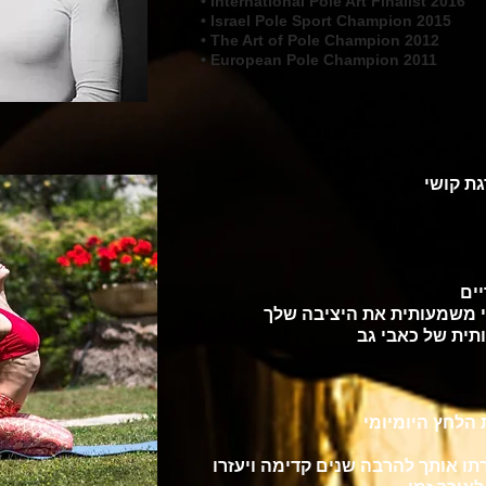
• International Pole Art Finalist 2016
• Israel Pole Sport Champion 2015
• The Art of Pole
Champion 2012
• European Pole Champion 2011
ת קושי
יים
י משמעותית את היציבה שלך
תית של כאבי גב
הלחץ היומיומי
תו אותך להרבה שנים קדימה ויעזרו