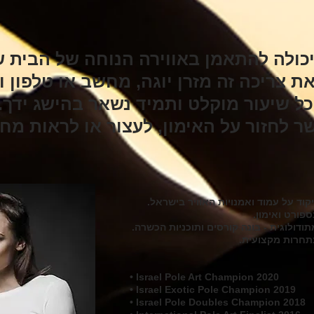
כולה להתאמן באווירה הנוחה של הבית ש
 צריכה זה מזרן יוגה, מחשב או טלפון ו
כל שיעור מוקלט ותמיד נשאר בהישג ידך.
 לחזור על האימון, לעצור או לראות מח
וד על עמוד ואמנויות האוויר בישראל.
תודולוגית - בונה קורסים ותוכניות הכשרה.
• ​
Israel Pole Art Champion 2020
• Israel Exotic Pole Champion 2019
• Israel Pole Doubles Champion 2018