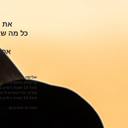
את י
כל מה שאת
אפשר
אליסה פלסקובה
מייסדת האקדמיה לריק
מעל 15 שנות ניסיון בספורט ואימון.
מורה, כוריאוגרפית ומ
מעל 10 שנות ניסיון בתחרות מקצועית.
תארים אחרונים-