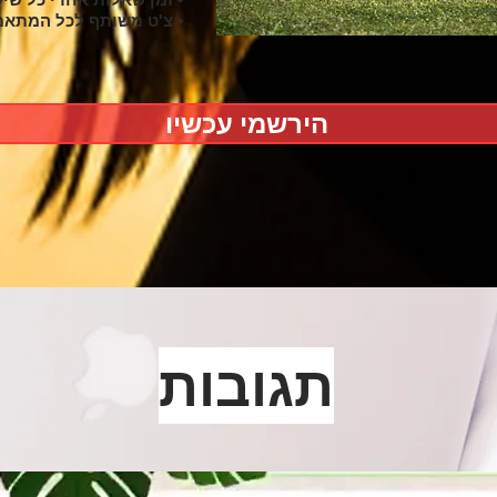
• צ'ט משותף לכל המתאמ
הירשמי עכשיו
תגובות