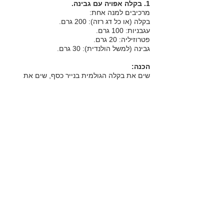
1. בקלה אפויה עם גבינה.
מרכיבים למנה אחת:
בקלה (או כל דג רזה): 200 גרם.
עגבניות: 100 גרם.
פטרוזיליה: 20 גרם.
גבינה (למשל הולנדית): 30 גרם.
הכנה:
שים את בקלה הגולמית בנייר כסף, שים את
עיגולי העגבניות מעל, מפזרים עשבי תיבול -
אופציונלי פטרוזיליה, שים חתיכת גבינה, עוטף
ואופה בתנור 200 מעלות 25 דקות, ואז קפל את
נייר הכסף וייבש במשך 5 דקות.
+ אורז בר מבושל (40 גרם דגני בוקר יבשים)
+ 1 פלפל קוקי קצוץ 100 גרם.
למנה:
כקל 457
חלבונים 53
שומנים 9
פחמימות 41