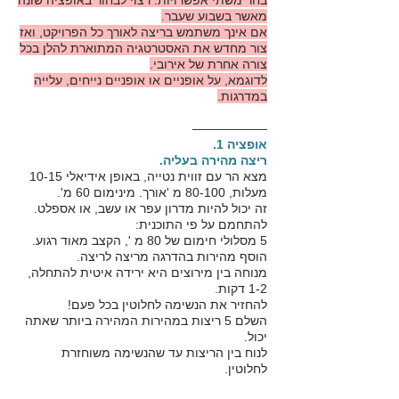
בחר משתי אפשרויות. רצוי לבחור באופציה שונה
מאשר בשבוע שעבר.
אם אינך משתמש בריצה לאורך כל הפרויקט, ואז
צור מחדש את האסטרטגיה המתוארת להלן בכל
צורה אחרת של אירובי.
לדוגמא, על אופניים או אופניים נייחים, עלייה
במדרגות.
——————
אופציה 1.
ריצה מהירה בעליה.
מצא הר עם זווית נטייה, באופן אידיאלי 10-15
מעלות, 80-100 מ 'אורך. מינימום 60 מ'.
זה יכול להיות מדרון עפר או עשב, או אספלט.
להתחמם על פי התוכנית:
5 מסלולי חימום של 80 מ ', הקצב מאוד רגוע.
הוסף מהירות בהדרגה מריצה לריצה.
מנוחה בין מירוצים היא ירידה איטית להתחלה,
1-2 דקות.
להחזיר את הנשימה לחלוטין בכל פעם!
השלם 5 ריצות במהירות המהירה ביותר שאתה
יכול.
לנוח בין הריצות עד שהנשימה משוחזרת
לחלוטין.