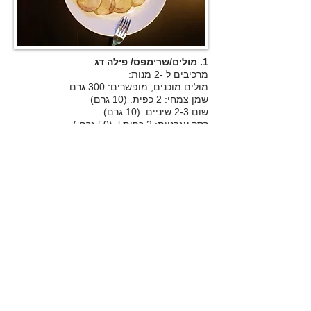
1. מולים/שרימפס/ פילה דג
מרכיבים ל -2 מנות:
מולים מוכנים, מופשרים: 300 גרם.
שמן צמחי: 2 כפית. (10 גרם)
שום 2-3 שיניים. (10 גרם)
רסק עגבניות: 2 כפות l. (50 גרם.)
אופן הכנה:
מטגנים את השום בשמן צמחי למשך דקה,
מוסיפים 300 גר 'מולים מוכנים או שרימפס או
400 גרם פילה דג, 1 כף. l. רסק עגבניות
מבשלים 5 דקות. בסוף הבישול מוסיפים
פטרוזיליה (לא חובה).
קישואים בגריל.
קישואים 400 גרם.
הכנה:
חותכים את הקישואים לעיגולים ומבשלים
במחבת יבשה או בתנור.