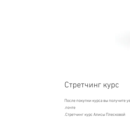
Стретчинг курс
После покупки курса вы получите у
почте.
Стретчинг курс Алисы Плесковой.